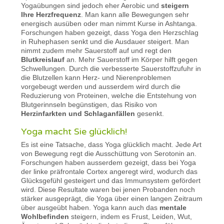
Yogaübungen sind jedoch eher Aerobic und
steigern
Ihre Herzfrequenz
. Man kann alle Bewegungen sehr
energisch ausüben oder man nimmt Kurse in Ashtanga.
Forschungen haben gezeigt, dass Yoga den Herzschlag
in Ruhephasen senkt und die Ausdauer steigert. Man
nimmt zudem mehr Sauerstoff auf und regt den
Blutkreislauf
an. Mehr Sauerstoff im Körper hilft gegen
Schwellungen. Durch die verbesserte Sauerstoffzufuhr in
die Blutzellen kann Herz- und Nierenproblemen
vorgebeugt werden und ausserdem wird durch die
Reduzierung von Proteinen, welche die Entstehung von
Blutgerinnseln begünstigen, das Risiko von
Herzinfarkten und Schlaganfällen
gesenkt.
Yoga macht Sie glücklich!
Es ist eine Tatsache, dass Yoga glücklich macht. Jede Art
von Bewegung regt die Ausschüttung von Serotonin an.
Forschungen haben ausserdem gezeigt, dass bei Yoga
der linke präfrontale Cortex angeregt wird, wodurch das
Glücksgefühl gesteigert und das Immunsystem gefördert
wird. Diese Resultate waren bei jenen Probanden noch
stärker ausgeprägt, die Yoga über einen langen Zeitraum
über ausgeübt haben. Yoga kann auch das
mentale
Wohlbefinden
steigern, indem es Frust, Leiden, Wut,