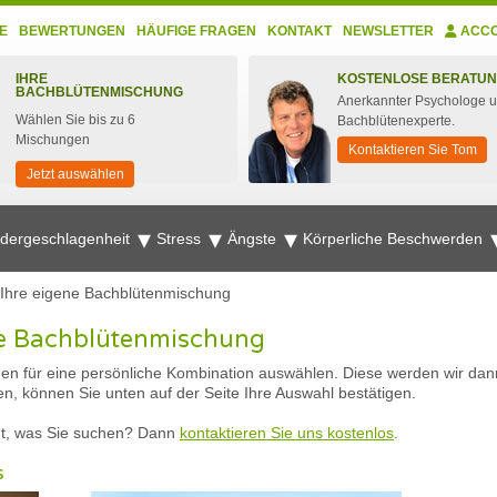
E
BEWERTUNGEN
HÄUFIGE FRAGEN
KONTAKT
NEWSLETTER
ACC
IHRE
KOSTENLOSE BERATU
BACHBLÜTENMISCHUNG
Anerkannter Psychologe 
Wählen Sie bis zu 6
Bachblütenexperte.
Mischungen
Kontaktieren Sie Tom
Jetzt auswählen
edergeschlagenheit
Stress
Ängste
Körperliche Beschwerden
e Ihre eigene Bachblütenmischung
ene Bachblütenmischung
n für eine persönliche Kombination auswählen. Diese werden wir dann 
n, können Sie unten auf der Seite Ihre Auswahl bestätigen.
cht, was Sie suchen? Dann
kontaktieren Sie uns kostenlos
.
s