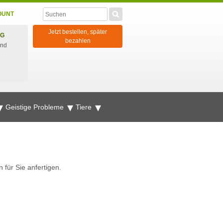
OUNT
Jetzt bestellen, später
NG
bezahlen
und
Geistige Probleme
Tiere
für Sie anfertigen.