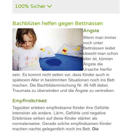
100% Sicher
Bachblüten helfen gegen Bettnässen
Ängste
Wenn man immer
noch unter
Bettnässen leidet
obwohl man schon
älter ist, können
Ängste die
Ursache hierfür
sein. Es kommt nicht selten vor, dass Kinder auch in
späterem Alter in bestimmten Situationen noch ins Bett
machen. Die Bachblütenmischung Nr. 46 hilft dabei,
Traumata zu überwinden und die Ängste zu vertreiben.
Empfindlichkeit
Tagsüber erleben empfindsame Kinder ihre Gefühle
intensiver als andere. Lärm, Gefühle und negative
Erlebnisse wirken auf diese Kinder stärker als
normalerweise. Gerade solche empfindsamen Kinder
machen nachts gelegentlich noch ins Bett.
Die