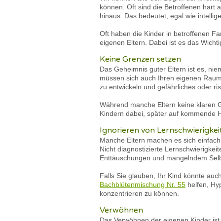
können. Oft sind die Betroffenen hart 
hinaus. Das bedeutet, egal wie intellig
Oft haben die Kinder in betroffenen F
eigenen Eltern. Dabei ist es das Wicht
Keine Grenzen setzen
Das Geheimnis guter Eltern ist es, nie
müssen sich auch Ihren eigenen Raum 
zu entwickeln und gefährliches oder ri
Während manche Eltern keine klaren Gre
Kindern dabei, später auf kommende H
Ignorieren von Lernschwierigkei
Manche Eltern machen es sich einfach
Nicht diagnostizierte Lernschwierigkei
Enttäuschungen und mangelndem Selb
Falls Sie glauben, Ihr Kind könnte auch
Bachblütenmischung Nr. 55
helfen, Hyp
konzentrieren zu können.
Verwöhnen
Das Verwöhnen der eigenen Kinder ist v