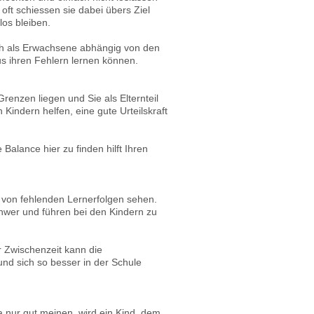
oft schiessen sie dabei übers Ziel
los bleiben.
uch als Erwachsene abhängig von den
us ihren Fehlern lernen können.
renzen liegen und Sie als Elternteil
Kindern helfen, eine gute Urteilskraft
Balance hier zu finden hilft Ihren
 von fehlenden Lernerfolgen sehen.
hwer und führen bei den Kindern zu
er Zwischenzeit kann die
und sich so besser in der Schule
a nur gut meinen, wird ein Kind, dem