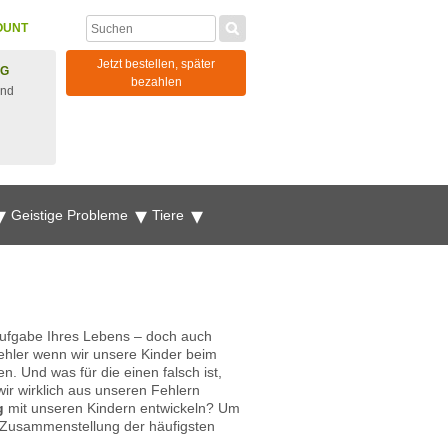
OUNT
Jetzt bestellen, später
NG
bezahlen
und
Geistige Probleme
Tiere
 Aufgabe Ihres Lebens – doch auch
ehler wenn wir unsere Kinder beim
n. Und was für die einen falsch ist,
ir wirklich aus unseren Fehlern
g
mit unseren Kindern entwickeln? Um
ne Zusammenstellung der häufigsten