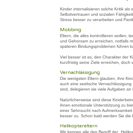
Kinder internalisieren solche Kritik a
Selbstvertrauen und sozialen Fähigkeit
Stress besser zu verarbeiten und Pan
Mobbing
Eltern, die alles kontrollieren wollen
und Gehorsam zu erreichen, notfalls m
späteren Bindungsproblemen führen k
Viel besser ist es, den Charakter der
kurzfristig seine Ziele erreichen, doch
Vernachlässigung
Die wenigsten Eltern glauben, ihre Kind
auch eine seelische Vernachlässigung 
sind, delegieren sie viele Aufgaben an
Natürlicherweise sind diese Kinderbetr
ihnen emotionale Unterstützung zu biet
einer Sehnsucht nach Aufmerksamkeit.
besser zu. Schon bald werden Sie die
Helikoptereltern
Wir kennen alle den Begriff der „Helik