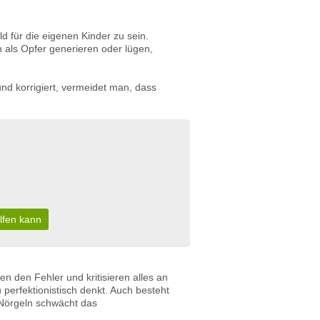
ild für die eigenen Kinder zu sein.
h als Opfer generieren oder lügen,
nd korrigiert, vermeidet man, dass
lfen kann
n den Fehler und kritisieren alles an
u perfektionistisch denkt. Auch besteht
 Nörgeln schwächt das