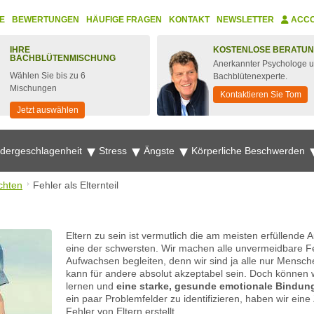
E
BEWERTUNGEN
HÄUFIGE FRAGEN
KONTAKT
NEWSLETTER
ACC
IHRE
KOSTENLOSE BERATU
BACHBLÜTENMISCHUNG
Anerkannter Psychologe 
Wählen Sie bis zu 6
Bachblütenexperte.
Mischungen
Kontaktieren Sie Tom
Jetzt auswählen
edergeschlagenheit
Stress
Ängste
Körperliche Beschwerden
chten
Fehler als Elternteil
Eltern zu sein ist vermutlich die am meisten erfüllende
eine der schwersten. Wir machen alle unvermeidbare F
Aufwachsen begleiten, denn wir sind ja alle nur Mensche
kann für andere absolut akzeptabel sein. Doch können w
lernen und
eine starke, gesunde emotionale Bindun
ein paar Problemfelder zu identifizieren, haben wir ei
Fehler von Eltern erstellt.