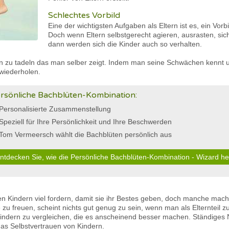
Schlechtes Vorbild
Eine der wichtigsten Aufgaben als Eltern ist es, ein Vorb
Doch wenn Eltern selbstgerecht agieren, ausrasten, sic
dann werden sich die Kinder auch so verhalten.
lten zu tadeln das man selber zeigt. Indem man seine Schwächen kennt u
 wiederholen.
rsönliche Bachblüten-Kombination:
Personalisierte Zusammenstellung
Speziell für Ihre Persönlichkeit und Ihre Beschwerden
Tom Vermeersch wählt die Bachblüten persönlich aus
ntdecken Sie, wie die Persönliche Bachblüten-Kombination - Wizard he
ren Kindern viel fordern, damit sie ihr Bestes geben, doch manche mache
e zu freuen, scheint nichts gut genug zu sein, wenn man als Elternteil z
Kindern zu vergleichen, die es anscheinend besser machen. Ständiges
das Selbstvertrauen von Kindern.