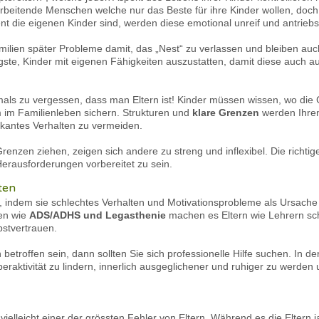
arbeitende Menschen welche nur das Beste für ihre Kinder wollen, doch 
ent die eigenen Kinder sind, werden diese emotional unreif und antriebs
amilien später Probleme damit, das „Nest“ zu verlassen und bleiben a
igste, Kinder mit eigenen Fähigkeiten auszustatten, damit diese auch a
mals zu vergessen, dass man Eltern ist! Kinder müssen wissen, wo die G
im Familienleben sichern. Strukturen und
klare Grenzen
werden Ihren 
skantes Verhalten zu vermeiden.
nzen ziehen, zeigen sich andere zu streng und inflexibel. Die richtige 
erausforderungen vorbereitet zu sein.
ten
, indem sie schlechtes Verhalten und Motivationsprobleme als Ursache
ten wie
ADS/ADHS und Legasthenie
machen es Eltern wie Lehrern sc
stvertrauen.
 betroffen sein, dann sollten Sie sich professionelle Hilfe suchen. In d
eraktivität zu lindern, innerlich ausgeglichener und ruhiger zu werden 
ielleicht einer der grössten Fehler von Eltern. Während es die Eltern j