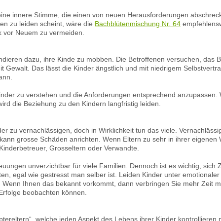
ls eine innere Stimme, die einen von neuen Herausforderungen abschrec
en zu leiden scheint, wäre die
Bachblütenmischung Nr. 64
empfehlenswe
ik vor Neuem zu vermeiden.
, tendieren dazu, ihre Kinde zu mobben. Die Betroffenen versuchen, das
it Gewalt. Das lässt die Kinder ängstlich und mit niedrigem Selbstver
ann.
 Kinder zu verstehen und die Anforderungen entsprechend anzupassen. 
 wird die Beziehung zu den Kindern langfristig leiden.
er zu vernachlässigen, doch in Wirklichkeit tun das viele. Vernachlässi
kann grosse Schäden anrichten. Wenn Eltern zu sehr in ihrer eigenen 
 Kinderbetreuer, Grosseltern oder Verwandte.
euungen unverzichtbar für viele Familien. Dennoch ist es wichtig, sich 
en, egal wie gestresst man selber ist. Leiden Kinder unter emotionaler
 Wenn Ihnen das bekannt vorkommt, dann verbringen Sie mehr Zeit mit
 Erfolge beobachten können.
optereltern“, welche jeden Aspekt des Lebens ihrer Kinder kontrollieren