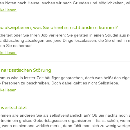
ten Noten nach Hause, suchen wir nach Gründen und Möglichkeiten, wi
ikel lesen
 zu akzeptieren, was Sie ohnehin nicht ändern können?
eitert oder Sie Ihren Job verlieren: Sie geraten in einen Strudel aus
e Enttäuschung abzulegen und jene Dinge loszulassen, die Sie ohnehin
den Sie es heraus!
ikel lesen
 narzisstischen Störung
smus wird in letzter Zeit häufiger gesprochen, doch was heißt das eig
e Personen zu beschreiben. Doch dabei geht es nicht Selbstliebe.
ikel lesen
 wertschätzt
nehmen alle anderen Sie als selbstverständlich an? Ob Sie nachts noch 
artnerin ein großes Geburtstagsessen organisieren – Es ist schön, w
, wenn es niemand wirklich merkt, dann fühlt man sich zu wenig wertge