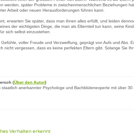
en werden, später Probleme in zwischenmenschlichen Beziehungen ha
rter Arbeit oder neuen Herausforderungen führen kann.
t, erwarten Sie später, dass man ihnen alles erfüllt, und leiden denn
 eines der wichtigsten Dinge, die man als Elternteil tun kann, seine K
ür sich selbst einzustehen.
r Gefühle, voller Freude und Verzweiflung, geprägt von Aufs und Abs. Es i
nicht vergessen, dass es keine perfekten Eltern gibt. Solange Sie Ihr 
ersch
(
Über den Autor
)
 staatlich anerkannter Psychologe und Bachblütenexperte mit über 30
hes Verhalten erkennt