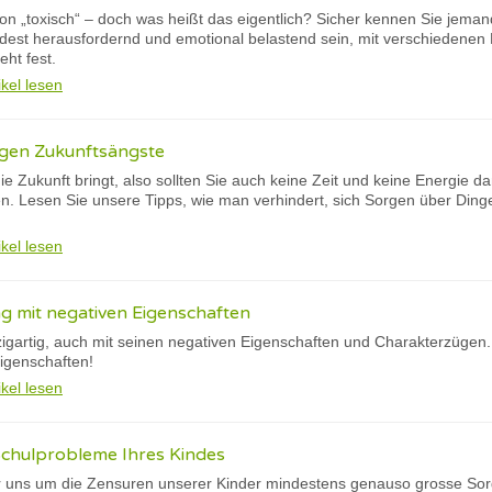
 von „toxisch“ – doch was heißt das eigentlich? Sicher kennen Sie jema
dest herausfordernd und emotional belastend sein, mit verschiedenen 
eht fest.
ikel lesen
egen Zukunftsängste
e Zukunft bringt, also sollten Sie auch keine Zeit und keine Energie 
n. Lesen Sie unsere Tipps, wie man verhindert, sich Sorgen über Dinge
ikel lesen
 mit negativen Eigenschaften
zigartig, auch mit seinen negativen Eigenschaften und Charakterzügen.
igenschaften!
ikel lesen
Schulprobleme Ihres Kindes
r uns um die Zensuren unserer Kinder mindestens genauso grosse Sor