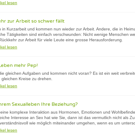
ikel lesen
r zur Arbeit so schwer fällt
n in Kurzarbeit und kommen nun wieder zur Arbeit. Andere, die in Heim
che Tätigkeiten sind einfach verschwunden: Nicht wenige Menschen w
ückkehr zur Arbeit für viele Leute eine grosse Herausforderung.
ikel lesen
Leben mehr Pep!
ie gleichen Aufgaben und kommen nicht voran? Es ist ein weit verbreit
 gleichen Kreise zu drehen.
ikel lesen
 Ihrem Sexualleben Ihre Beziehung?
t eine komplexe Interaktion aus Hormonen, Emotionen und Wohlbefinde
leiche Interesse an Sex hat wie Sie, dann ist das vermutlich nicht als 
verständnisvoll wie möglich miteinander umgehen, wenn es um untersch
ikel lesen