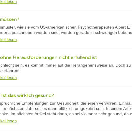
ikel lesen
l müssen?
gsmuster, wie sie vom US-amerikanischen Psychotherapeuten Albert Elli
erts beschrieben worden sind, werden gerade in schwierigen Lebensp
ikel lesen
ohne Herausforderungen nicht erfüllend ist
schlecht sein, es kommt immer auf die Herangehensweise an. Doch zu v
s erfahren!
ikel lesen
 Ist das wirklich gesund?
rsprüchliche Empfehlungen zur Gesundheit, die einen verwirren. Einmal
 Im nächsten Jahr soll es dann plötzlich umgekehrt sein. In einem Arti
enke. Im nächsten Artikel steht dann, es sei vielmehr sehr gesund, da
ikel lesen