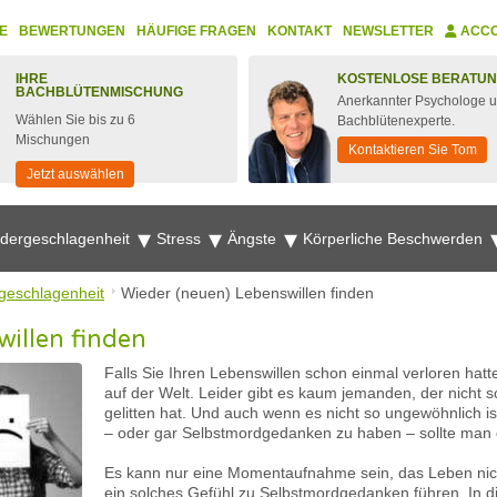
E
BEWERTUNGEN
HÄUFIGE FRAGEN
KONTAKT
NEWSLETTER
ACC
IHRE
KOSTENLOSE BERATU
BACHBLÜTENMISCHUNG
Anerkannter Psychologe 
Wählen Sie bis zu 6
Bachblütenexperte.
Mischungen
Kontaktieren Sie Tom
Jetzt auswählen
edergeschlagenheit
Stress
Ängste
Körperliche Beschwerden
geschlagenheit
Wieder (neuen) Lebenswillen finden
illen finden
Falls Sie Ihren Lebenswillen schon einmal verloren hatte
auf der Welt. Leider gibt es kaum jemanden, der nicht 
gelitten hat. Und auch wenn es nicht so ungewöhnlich is
– oder gar Selbstmordgedanken zu haben – sollte man 
Es kann nur eine Momentaufnahme sein, das Leben nic
ein solches Gefühl zu Selbstmordgedanken führen. In di