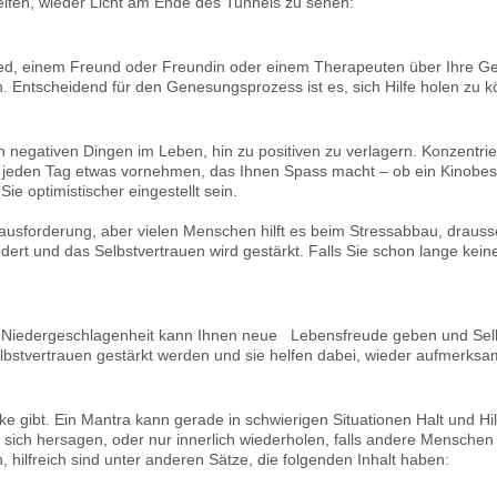
elfen, wieder Licht am Ende des Tunnels zu sehen:
ed, einem Freund oder Freundin oder einem Therapeuten über Ihre Gef
en. Entscheidend für den Genesungsprozess ist es, sich Hilfe holen zu
negativen Dingen im Leben, hin zu positiven zu verlagern. Konzentrier
h jeden Tag etwas vornehmen, das Ihnen Spass macht – ob ein Kinobe
e optimistischer eingestellt sein.
ausforderung, aber vielen Menschen hilft es beim Stressabbau, draussen
dert und das Selbstvertrauen wird gestärkt. Falls Sie schon lange kei
Niedergeschlagenheit kann Ihnen neue Lebensfreude geben und Selb
bstvertrauen gestärkt werden und sie helfen dabei, wieder aufmerk
rke gibt. Ein Mantra kann gerade in schwierigen Situationen Halt und Hil
r sich hersagen, oder nur innerlich wiederholen, falls andere Menschen 
, hilfreich sind unter anderen Sätze, die folgenden Inhalt haben: