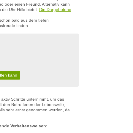
ied oder einen Freund. Alternativ kann
die Uhr Hilfe bietet:
Die Dargebotene
schon bald aus dem tiefen
sfreude finden.
lfen kann
 aktiv Schritte unternimmt, um das
lt den Betroffenen der Lebenswille,
falls sehr ernst genommen werden, da
gende Verhaltensweisen
: