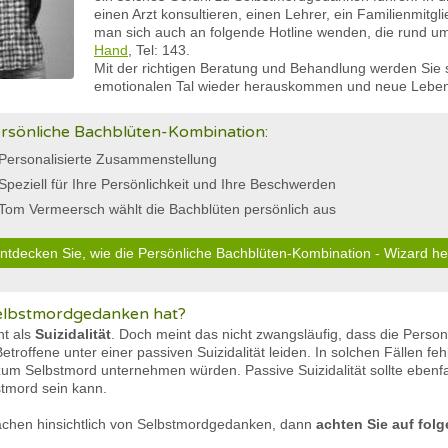
einen Arzt konsultieren, einen Lehrer, ein Familienmitgl
man sich auch an folgende Hotline wenden, die rund um 
Hand
, Tel: 143.
Mit der richtigen Beratung und Behandlung werden Sie 
emotionalen Tal wieder herauskommen und neue Leben
rsönliche Bachblüten-Kombination:
Personalisierte Zusammenstellung
Speziell für Ihre Persönlichkeit und Ihre Beschwerden
Tom Vermeersch wählt die Bachblüten persönlich aus
ntdecken Sie, wie die Persönliche Bachblüten-Kombination - Wizard he
elbstmordgedanken hat?
t als
Suizidalität
. Doch meint das nicht zwangsläufig, dass die Person
ffene unter einer passiven Suizidalität leiden. In solchen Fällen feh
 zum Selbstmord unternehmen würden. Passive Suizidalität sollte eben
stmord sein kann.
achen hinsichtlich von Selbstmordgedanken, dann
achten Sie auf fol