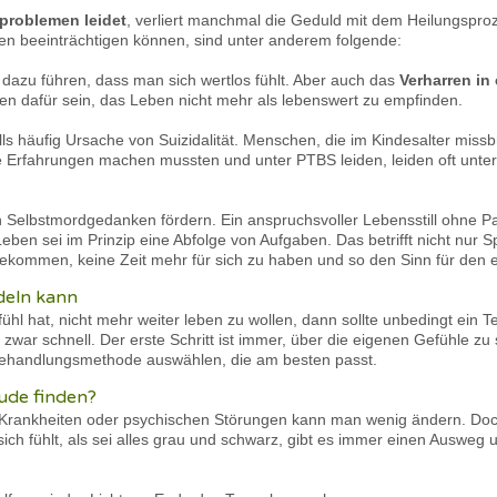
problemen leidet
, verliert manchmal die Geduld mit dem Heilungspro
len beeinträchtigen können, sind unter anderem folgende:
dazu führen, dass man sich wertlos fühlt. Aber auch das
Verharren in
n dafür sein, das Leben nicht mehr als lebenswert zu empfinden.
lls häufig Ursache von Suizidalität. Menschen, die im Kindesalter miss
 Erfahrungen machen mussten und unter PTBS leiden, leiden oft unter
 Selbstmordgedanken fördern. Ein anspruchsvoller Lebensstill ohne P
ben sei im Prinzip eine Abfolge von Aufgaben. Das betrifft nicht nur 
ekommen, keine Zeit mehr für sich zu haben und so den Sinn für den e
deln kann
hl hat, nicht mehr weiter leben zu wollen, dann sollte unbedingt ein 
war schnell. Der erste Schritt ist immer, über die eigenen Gefühle zu
Behandlungsmethode auswählen, die am besten passt.
ude finden?
 Krankheiten oder psychischen Störungen kann man wenig ändern. Doc
 sich fühlt, als sei alles grau und schwarz, gibt es immer einen Auswe