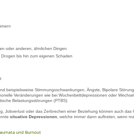
tümern
fen oder anderen, ähnlichen Dingen
 Drogen bis hin zum eigenen Schaden
z
ät sind beispielsweise Stimmungsschwankungen, Ängste, Bipolare Störu
rmonelle Veränderungen wie bei Wochenbettdepressionen oder Wechselj
tische Belastungsstörungen (PTBS).
, Jobverlust oder das Zerbrechen einer Beziehung können auch das G
annte
situative Depressionen
, welche immer dann auftreten, wenn m
raumata und Burnout