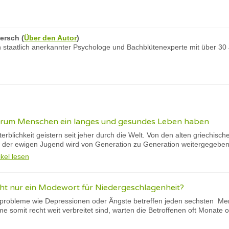
ersch
(
Über den Autor
)
 staatlich anerkannter Psychologe und Bachblütenexperte mit über 30
arum Menschen ein langes und gesundes Leben haben
erblichkeit geistern seit jeher durch die Welt. Von den alten griechis
der ewigen Jugend wird von Generation zu Generation weitergegebe
ikel lesen
cht nur ein Modewort für Niedergeschlagenheit?
probleme wie Depressionen oder Ängste betreffen jeden sechsten Men
 somit recht weit verbreitet sind, warten die Betroffenen oft Monate od