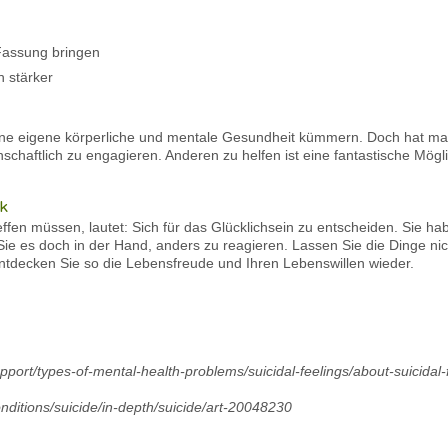
 Fassung bringen
h stärker
ine eigene körperliche und mentale Gesundheit kümmern. Doch hat ma
nschaftlich zu engagieren. Anderen zu helfen ist eine fantastische Mög
ck
reffen müssen, lautet: Sich für das Glücklichsein zu entscheiden. Sie 
ie es doch in der Hand, anders zu reagieren. Lassen Sie die Dinge nic
tdecken Sie so die Lebensfreude und Ihren Lebenswillen wieder.
pport/types-of-mental-health-problems/suicidal-feelings/about-suicidal-
nditions/suicide/in-depth/suicide/art-20048230