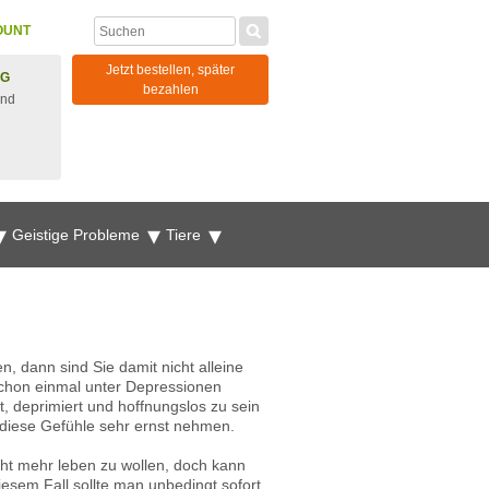
OUNT
Jetzt bestellen, später
NG
bezahlen
und
Geistige Probleme
Tiere
n, dann sind Sie damit nicht alleine
schon einmal unter Depressionen
t, deprimiert und hoffnungslos zu sein
diese Gefühle sehr ernst nehmen.
ht mehr leben zu wollen, doch kann
esem Fall sollte man unbedingt sofort