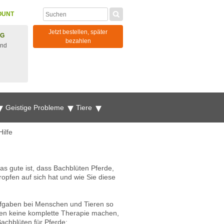
OUNT
Jetzt bestellen, später
NG
bezahlen
und
Geistige Probleme
Tiere
Hilfe
as gute ist, dass Bachblüten Pferde,
opfen auf sich hat und wie Sie diese
Aufgaben bei Menschen und Tieren so
üten keine komplette Therapie machen,
achblüten für Pferde: