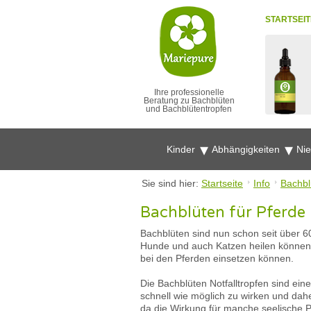
STARTSEIT
Ihre professionelle
Beratung zu Bachblüten
und Bachblütentropfen
Kinder
Abhängigkeiten
Ni
Sie sind hier:
Startseite
Info
Bachbl
Bachblüten für Pferde :
Bachblüten sind nun schon seit über 60
Hunde und auch Katzen heilen können. I
bei den Pferden einsetzen können.
Die Bachblüten Notfalltropfen sind ei
schnell wie möglich zu wirken und dahe
da die Wirkung für manche seelische P