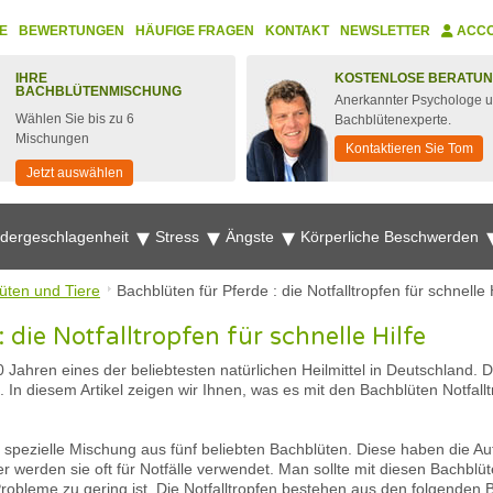
E
BEWERTUNGEN
HÄUFIGE FRAGEN
KONTAKT
NEWSLETTER
ACC
IHRE
KOSTENLOSE BERATU
BACHBLÜTENMISCHUNG
Anerkannter Psychologe 
Wählen Sie bis zu 6
Bachblütenexperte.
Mischungen
Kontaktieren Sie Tom
Jetzt auswählen
edergeschlagenheit
Stress
Ängste
Körperliche Beschwerden
üten und Tiere
Bachblüten für Pferde : die Notfalltropfen für schnelle 
 die Notfalltropfen für schnelle Hilfe
 Jahren eines der beliebtesten natürlichen Heilmittel in Deutschland. D
n diesem Artikel zeigen wir Ihnen, was es mit den Bachblüten Notfalltr
ne spezielle Mischung aus fünf beliebten Bachblüten. Diese haben die 
r werden sie oft für Notfälle verwendet. Man sollte mit diesen Bachbl
robleme zu gering ist. Die Notfalltropfen bestehen aus den folgenden B