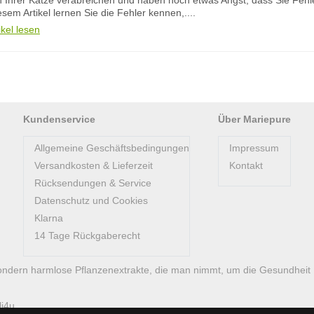
n Ihrer Katze verabreichen und haben noch etwas Angst, dass Sie Fe
esem Artikel lernen Sie die Fehler kennen,....
ikel lesen
Kundenservice
Über Mariepure
Allgemeine Geschäftsbedingungen
Impressum
Versandkosten & Lieferzeit
Kontakt
Rücksendungen & Service
Datenschutz und Cookies
Klarna
14 Tage Rückgaberecht
ondern harmlose Pflanzenextrakte, die man nimmt, um die Gesundheit
li4u