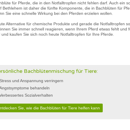
lüte für Pferde, die in den Notfalltropfen nicht fehlen darf. Auch ein sc
 of Bethlehem ist daher die fünfte Komponente, die in Bachblüten für Pf
n Sie eine schnelle Wirkung bei den Pferden erzielen wollen.
ute Alternative für chemische Produkte und gerade die Notfalltropfen so
nnen Sie immer schnell reagieren, wenn Ihrem Pferd etwas fehlt und fü
 und kaufen Sie sich noch heute Notfalltropfen für Ihre Pferde.
rsönliche Bachblütenmischung für Tiere:
Stress und Anspannung verringern
Angstsymptome behandeln
Verbessertes Sozialverhalten
ntdecken Sie, wie die Bachblüten für Tiere helfen kann