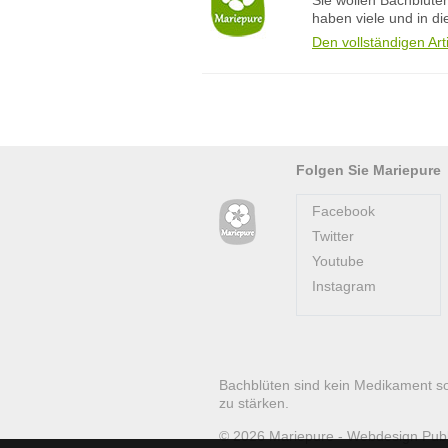
Sie wollen Bachblüte
haben viele und in di
Den vollständigen Art
Folgen Sie Mariepure
Facebook
Twitter
Youtube
Instagram
Bachblüten sind kein Medikament s
zu stärken.
© 2026
Mariepure -
Webdesign
Pub