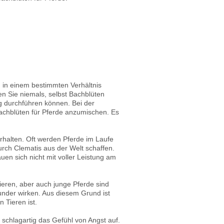
d in einem bestimmten Verhältnis
en Sie niemals, selbst Bachblüten
ig durchführen können. Bei der
Bachblüten für Pferde anzumischen. Es
erhalten. Oft werden Pferde im Laufe
rch Clematis aus der Welt schaffen.
uen sich nicht mit voller Leistung am
ieren, aber auch junge Pferde sind
under wirken. Aus diesem Grund ist
 Tieren ist.
g schlagartig das Gefühl von Angst auf.