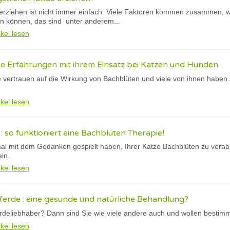
erziehen ist nicht immer einfach. Viele Faktoren kommen zusammen, w
n können, das sind unter anderem...
ikel lesen
ie Erfahrungen mit ihrem Einsatz bei Katzen und Hunden
 vertrauen auf die Wirkung von Bachblüten und viele von ihnen haben
.
ikel lesen
: so funktioniert eine Bachblüten Therapie!
l mit dem Gedanken gespielt haben, Ihrer Katze Bachblüten zu verabre
ein.
ikel lesen
erde : eine gesunde und natürliche Behandlung?
erdeliebhaber? Dann sind Sie wie viele andere auch und wollen bestimm
ikel lesen