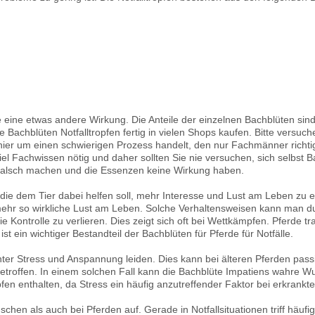
e eine etwas andere Wirkung. Die Anteile der einzelnen Bachblüten sin
 Bachblüten Notfalltropfen fertig in vielen Shops kaufen. Bitte versuch
h hier um einen schwierigen Prozess handelt, den nur Fachmänner richt
el Fachwissen nötig und daher sollten Sie nie versuchen, sich selbst 
 falsch machen und die Essenzen keine Wirkung haben.
, die dem Tier dabei helfen soll, mehr Interesse und Lust am Leben zu 
ehr so wirkliche Lust am Leben. Solche Verhaltensweisen kann man du
Kontrolle zu verlieren. Dies zeigt sich oft bei Wettkämpfen. Pferde tra
t ein wichtiger Bestandteil der Bachblüten für Pferde für Notfälle.
unter Stress und Anspannung leiden. Dies kann bei älteren Pferden pass
troffen. In einem solchen Fall kann die Bachblüte Impatiens wahre W
fen enthalten, da Stress ein häufig anzutreffender Faktor bei erkrankten
chen als auch bei Pferden auf. Gerade in Notfallsituationen triff häufi