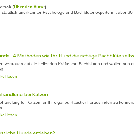
ersch
(
Über den Autor
)
 staatlich anerkannter Psychologe und Bachblütenexperte mit über 30
nde : 4 Methoden wie Ihr Hund die richtige Bachblüte selbs
vertrauen auf die heilenden Kräfte von Bachblüten und wollen nun au
en.
ikel lesen
ehandlung bei Katzen
andlung für Katzen für Ihr eigenes Haustier herausfinden zu können, i
n.
ikel lesen
stliche Hunde erziehen?