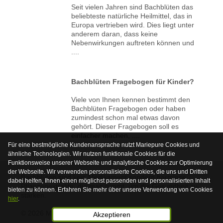
Seit vielen Jahren sind Bachblüten das
beliebteste natürliche Heilmittel, das in
Europa vertrieben wird. Dies liegt unter
anderem daran, dass keine
Nebenwirkungen auftreten können und
....
Bachblüten Fragebogen für Kinder?
Viele von Ihnen kennen bestimmt den
Bachblüten Fragebogen oder haben
zumindest schon mal etwas davon
gehört. Dieser Fragebogen soll es
einfacher machen, ....
Für eine bestmögliche Kundenansprache nutzt Mariepure Cookies und
ähnliche Technologien. Wir nutzen funktionale Cookies für die
Funktionsweise unserer Webseite und analytische Cookies zur Optimierung
der Webseite. Wir verwenden personalisierte Cookies, die uns und Dritten
Bachblüten sind kein Medikament sondern harmlose
dabei helfen, Ihnen einen möglichst passenden und personalisierten Inhalt
Pflanzenextrakte, die man nimmt, um die Gesundheit zu
bieten zu können. Erfahren Sie mehr über unsere Verwendung von Cookies
stärken.
hier
.
© 2026 Mariepure - Webdesign
Publi4u
Akzeptieren