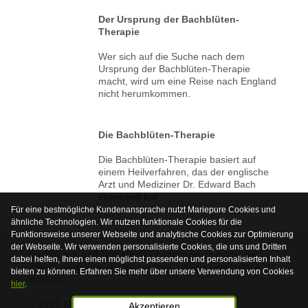
Der Ursprung der Bachblüten-
Therapie
Wer sich auf die Suche nach dem
Ursprung der Bachblüten-Therapie
macht, wird um eine Reise nach England
nicht herumkommen.
Die Bachblüten-Therapie
Die Bachblüten-Therapie basiert auf
einem Heilverfahren, das der englische
Arzt und Mediziner Dr. Edward Bach
entwickelt hat.
Für eine bestmögliche Kundenansprache nutzt Mariepure Cookies und
ähnliche Technologien. Wir nutzen funktionale Cookies für die
Funktionsweise unserer Webseite und analytische Cookies zur Optimierung
der Webseite. Wir verwenden personalisierte Cookies, die uns und Dritten
Bachblüten sind kein Medikament sondern harmlose
dabei helfen, Ihnen einen möglichst passenden und personalisierten Inhalt
Pflanzenextrakte, die man nimmt, um die Gesundheit zu
bieten zu können. Erfahren Sie mehr über unsere Verwendung von Cookies
stärken.
hier
.
© 2026 Mariepure - Webdesign
Publi4u
Akzeptieren