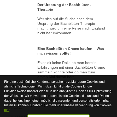
Der Ursprung der Bachblüten-
Therapie
Wer sich auf die Suche nach dem
Ursprung der Bachblüten-Therapie
macht, wird um eine Reise nach England
nicht herumkommen.
Eine Bachblüten Creme kaufen – Was
man wissen sollte!
Es spielt keine Rolle ob man bereits
Erfahrungen mit einer Bachblüten Creme
sammeln konnte oder ob man zum
ersten Mal davon hört, .....
Für eine bestmögliche Kundenansprache nutzt Mariepure Cookies und
ähnliche Technologien. Wir nutzen funktionale Cookies für die
Funktionsweise unserer Webseite und analytische Cookies zur Optimierung
der Webseite. Wir verwenden personalisierte Cookies, die uns und Dritten
Bachblüten sind kein Medikament sondern harmlose
dabei helfen, Ihnen einen möglichst passenden und personalisierten Inhalt
Pflanzenextrakte, die man nimmt, um die Gesundheit zu
bieten zu können. Erfahren Sie mehr über unsere Verwendung von Cookies
stärken.
hier
.