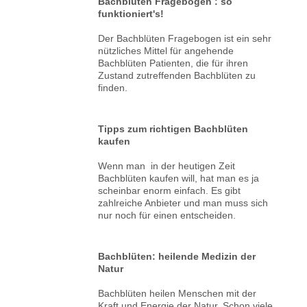
Bachblüten Fragebogen : so
funktioniert's!
Der Bachblüten Fragebogen ist ein sehr
nützliches Mittel für angehende
Bachblüten Patienten, die für ihren
Zustand zutreffenden Bachblüten zu
finden.
Tipps zum richtigen Bachblüten
kaufen
Wenn man in der heutigen Zeit
Bachblüten kaufen will, hat man es ja
scheinbar enorm einfach. Es gibt
zahlreiche Anbieter und man muss sich
nur noch für einen entscheiden.
Bachblüten: heilende Medizin der
Natur
Bachblüten heilen Menschen mit der
Kraft und Energie der Natur. Schon viele