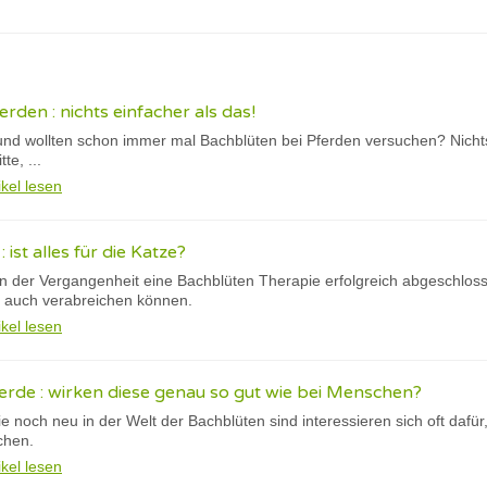
rden : nichts einfacher als das!
und wollten schon immer mal Bachblüten bei Pferden versuchen? Nichts 
te, ...
ikel lesen
ist alles für die Katze?
in der Vergangenheit eine Bachblüten Therapie erfolgreich abgeschloss
e auch verabreichen können.
ikel lesen
erde : wirken diese genau so gut wie bei Menschen?
 noch neu in der Welt der Bachblüten sind interessieren sich oft dafür
chen.
ikel lesen