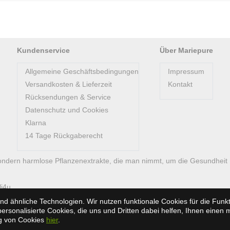
Kundenservice
Über Mariepure
Allgemeine Geschäftsbedingungen
Impressum
Versandkosten & Lieferzeit
Kontakt
Rücksendungen & Service
Datenschutz und Cookies
Klarna
14 Tage Rückgaberecht
ondern harmlose Pflanzenextrakte, die man nimmt, um die Gesundheit
li4u
d ähnliche Technologien. Wir nutzen funktionale Cookies für die Fun
rsonalisierte Cookies, die uns und Dritten dabei helfen, Ihnen einen 
ng von Cookies
hier
.