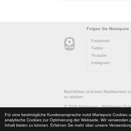
Folgen Sie Mariepure
Facebook
Twitter
Youtube
Instagram
Bachblüten sind kein Medikament s
zu stärken.
© 2026
Mariepure -
Webdesign
Pub
Für eine bestmögliche Kundenansprache nutzt Mariepure Cookies un
analytische Cookies zur Optimierung der Webseite. Wir verwenden pe
Inhalt bieten zu können. Erfahren Sie mehr über unsere Verwendu