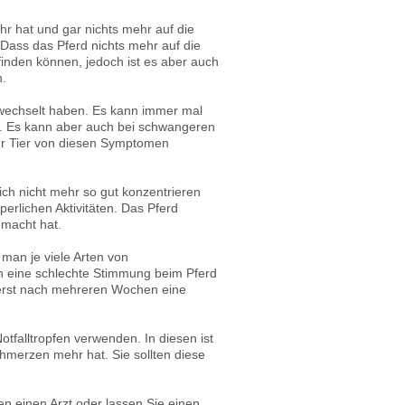
r hat und gar nichts mehr auf die
 Dass das Pferd nichts mehr auf die
finden können, jedoch ist es aber auch
n.
gewechselt haben. Es kann immer mal
en. Es kann aber auch bei schwangeren
 Ihr Tier von diesen Symptomen
ich nicht mehr so gut konzentrieren
erlichen Aktivitäten. Das Pferd
emacht hat.
 man je viele Arten von
an eine schlechte Stimmung beim Pferd
 erst nach mehreren Wochen eine
otfalltropfen verwenden. In diesen ist
chmerzen mehr hat. Sie sollten diese
ten einen Arzt oder lassen Sie einen