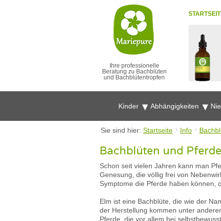
STARTSEIT
Ihre professionelle
Beratung zu Bachblüten
und Bachblütentropfen
Kinder
Abhängigkeiten
Ni
Sie sind hier:
Startseite
Info
Bachbl
Bachblüten und Pferde 
Schon seit vielen Jahren kann man Pfe
Genesung, die völlig frei von Nebenwi
Symptome die Pferde haben können, di
Elm ist eine Bachblüte, die wie der Na
der Herstellung kommen unter anderem
Pferde, die vor allem bei selbstbewus