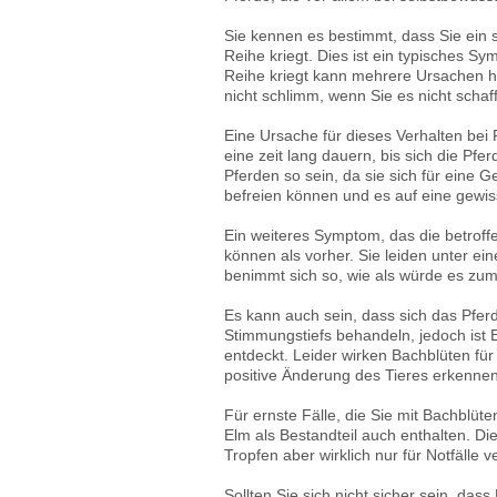
Sie kennen es bestimmt, dass Sie ein 
Reihe kriegt. Dies ist ein typisches S
Reihe kriegt kann mehrere Ursachen ha
nicht schlimm, wenn Sie es nicht schaff
Eine Ursache für dieses Verhalten bei
eine zeit lang dauern, bis sich die P
Pferden so sein, da sie sich für eine 
befreien können und es auf eine gewis
Ein weiteres Symptom, das die betroffe
können als vorher. Sie leiden unter ei
benimmt sich so, wie als würde es zum
Es kann auch sein, dass sich das Pferd
Stimmungstiefs behandeln, jedoch ist 
entdeckt. Leider wirken Bachblüten f
positive Änderung des Tieres erkenne
Für ernste Fälle, die Sie mit Bachblüt
Elm als Bestandteil auch enthalten. Di
Tropfen aber wirklich nur für Notfälle
Sollten Sie sich nicht sicher sein, das