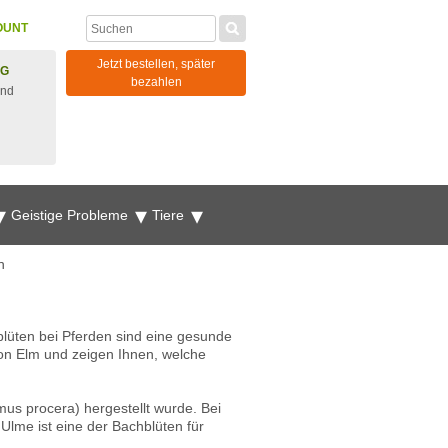
OUNT
Jetzt bestellen, später
NG
bezahlen
und
Geistige Probleme
Tiere
n
blüten bei Pferden sind eine gesunde
von Elm und zeigen Ihnen, welche
mus procera) hergestellt wurde. Bei
lme ist eine der Bachblüten für