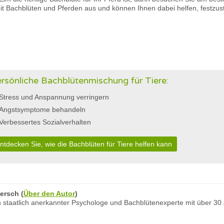
 Bachblüten und Pferden aus und können Ihnen dabei helfen, festzustel
rsönliche Bachblütenmischung für Tiere:
Stress und Anspannung verringern
Angstsymptome behandeln
Verbessertes Sozialverhalten
ntdecken Sie, wie die Bachblüten für Tiere helfen kann
ersch
(
Über den Autor
)
 staatlich anerkannter Psychologe und Bachblütenexperte mit über 30