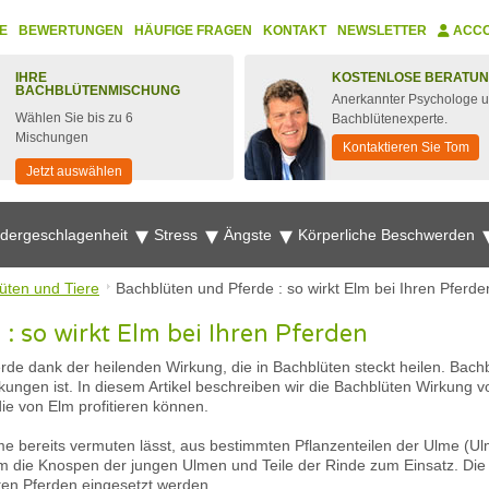
E
BEWERTUNGEN
HÄUFIGE FRAGEN
KONTAKT
NEWSLETTER
ACC
IHRE
KOSTENLOSE BERATU
BACHBLÜTENMISCHUNG
Anerkannter Psychologe 
Wählen Sie bis zu 6
Bachblütenexperte.
Mischungen
Kontaktieren Sie Tom
Jetzt auswählen
edergeschlagenheit
Stress
Ängste
Körperliche Beschwerden
üten und Tiere
Bachblüten und Pferde : so wirkt Elm bei Ihren Pferde
: so wirkt Elm bei Ihren Pferden
rde dank der heilenden Wirkung, die in Bachblüten steckt heilen. Bach
rkungen ist. In diesem Artikel beschreiben wir die Bachblüten Wirkung 
e von Elm profitieren können.
me bereits vermuten lässt, aus bestimmten Pflanzenteilen der Ulme (Ul
 die Knospen der jungen Ulmen und Teile der Rinde zum Einsatz. Die U
sten Pferden eingesetzt werden.