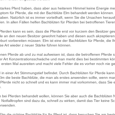
starkes Pferd haben, dass aber aus heiterem Himmel keine Energie meh
ymptom für Pferde, die mit der Bachblüte Elm behandelt werden können.
ben. Natürlich ist es immer vorteilhaft, wenn Sie die Ursachen heraus
en. In allen Fällen helfen Bachblüten für Pferden bei betroffenen Tiere
 Pferden kann es sein, dass die Pferde erst vor kurzem den Besitzer 
ferde an den neuen Besitzer gewohnt haben und diesen auch akzeptier
Geburt vorbereiten müssen. Elm ist eine der Bachblüten für Pferde, die
se Art wieder z neuer Stärke führen können.
nen Pferde ab und zu mal aufweisen ist, dass die betroffenen Pferde s
ner Art Konzentrationsschwäche und man merkt dies bei bestimmten körp
 ersten Mal ausreiten und macht viele Fehler die es vorher noch nie g
 in einer Art Stimmungstief befindet. Durch Bachblüten für Pferde kann
Elm die beste Bachblüte, die man als erstes anwenden sollte, wenn m
ür Pferde nicht so schnell und es kann immer mal vorkommen, dass Sie
n.
en bei Pferden behandelt wollen, können Sie aber auch die Bachblüten N
e Notfalltropfen sind dazu da, schnell zu wirken, damit das Tier keine S
 verwenden.
s Elm die richtige Bachblüte für Ihr Pferd ist, dann besuchen Sie am bes