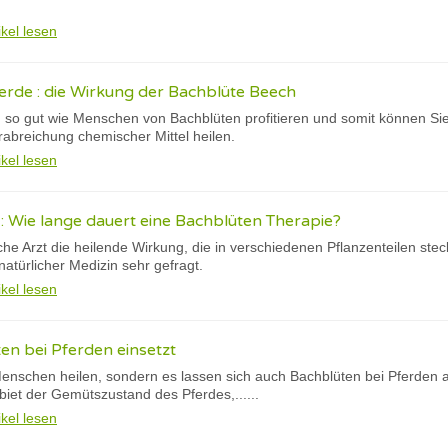
ikel lesen
erde : die Wirkung der Bachblüte Beech
so gut wie Menschen von Bachblüten profitieren und somit können Sie
abreichung chemischer Mittel heilen.
ikel lesen
 Wie lange dauert eine Bachblüten Therapie?
che Arzt die heilende Wirkung, die in verschiedenen Pflanzenteilen steck
atürlicher Medizin sehr gefragt.
ikel lesen
n bei Pferden einsetzt
enschen heilen, sondern es lassen sich auch Bachblüten bei Pferden a
et der Gemütszustand des Pferdes,......
ikel lesen