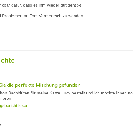
nkbar dafür, dass es ihm wieder gut geht :-)
bei Problemen an Tom Vermeersch zu wenden.
ichte
r
Sie die perfekte Mischung gefunden
chon Bachblüten für meine Katze Lucy bestellt und ich möchte Ihnen no
oneren!
gsbericht lesen
a