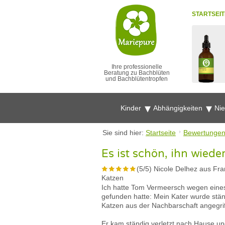
STARTSEIT
Ihre professionelle
Beratung zu Bachblüten
und Bachblütentropfen
Kinder
Abhängigkeiten
Ni
Sie sind hier:
Startseite
Bewertunge
Es ist schön, ihn wiede
(
5
/
5
)
Nicole Delhez aus Fra
Katzen
Ich hatte Tom Vermeersch wegen eines 
gefunden hatte: Mein Kater wurde ständ
Katzen aus der Nachbarschaft angegrif
Er kam ständig verletzt nach Hause un