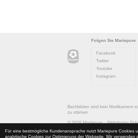
Folgen Sie Mariepure
Facebook
Twitter
Youtube
Instagram
Bachblüten sind kein Medikament s
zu stärken.
© 2026
Mariepure -
Webdesign
Pub
Für eine bestmögliche Kundenansprache nutzt Mariepure Cookies un
analytische Cookies zur Optimierung der Webseite. Wir verwenden pe