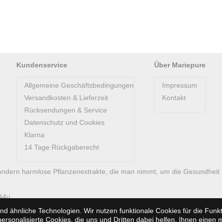
Kundenservice
Über Mariepure
Allgemeine Geschäftsbedingungen
Impressum
Versandkosten & Lieferzeit
Kontakt
Rücksendungen & Service
Datenschutz und Cookies
Klarna
14 Tage Rückgaberecht
ondern harmlose Pflanzenextrakte, die man nimmt, um die Gesundheit
li4u
d ähnliche Technologien. Wir nutzen funktionale Cookies für die Fun
rsonalisierte Cookies, die uns und Dritten dabei helfen, Ihnen einen 