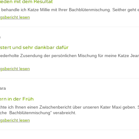
rieden mit dem Resultat
 behandle ich Katze Millie mit Ihrer Bachblütenmischung. Seither geht e
gsbericht lesen
a
eistert und sehr dankbar dafür
wiederholte Zusendung der persönlichen Mischung für meine Katze Jean
gsbericht lesen
ara
ern in der Früh
te ich Ihnen einen Zwischenbericht über unseren Kater Maxi geben. S
liche Bachblütenmischung“ verabreicht.
gsbericht lesen