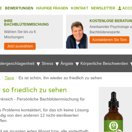
E
BEWERTUNGEN
HÄUFIGE FRAGEN
KONTAKT
NEWSLETTER
ACC
IHRE
KOSTENLOSE BERATU
BACHBLÜTENMISCHUNG
Anerkannter Psychologe 
Wählen Sie bis zu 6
Bachblütenexperte.
Mischungen
Kontaktieren Sie Tom
Jetzt auswählen
edergeschlagenheit
Stress
Ängste
Körperliche Beschwerden
n
Tiere
Es ist schön, ihn wieder so friedlich zu sehen
r so friedlich zu sehen
nkreich
-
Persönliche Bachblütenmischung für
Problems kontaktiert, für das ich keine Lösung
ig von den anderen 12 nicht-sterilisierten
fen.
d wir mussten jeden Monat bzw. alle anderthalb