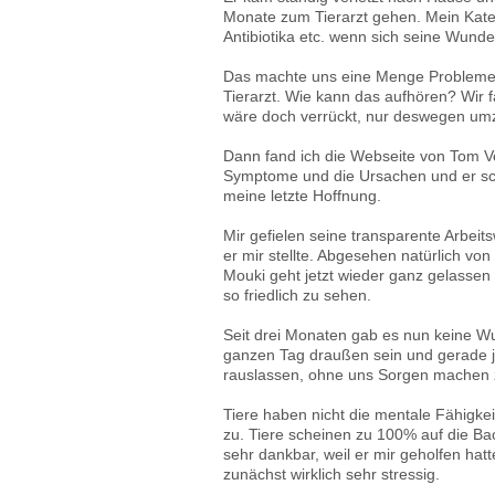
Monate zum Tierarzt gehen. Mein Kater
Antibiotika etc. wenn sich seine Wunde
Das machte uns eine Menge Probleme
Tierarzt. Wie kann das aufhören? Wir 
wäre doch verrückt, nur deswegen um
Dann fand ich die Webseite von Tom Ve
Symptome und die Ursachen und er sc
meine letzte Hoffnung.
Mir gefielen seine transparente Arbeits
er mir stellte. Abgesehen natürlich vo
Mouki geht jetzt wieder ganz gelassen 
so friedlich zu sehen.
Seit drei Monaten gab es nun keine Wu
ganzen Tag draußen sein und gerade je
rauslassen, ohne uns Sorgen machen
Tiere haben nicht die mentale Fähigkeit
zu. Tiere scheinen zu 100% auf die B
sehr dankbar, weil er mir geholfen ha
zunächst wirklich sehr stressig.