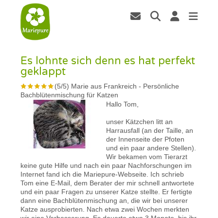
Es lohnte sich denn es hat perfekt
geklappt
(
5
/
5
)
Marie aus Frankreich
-
Persönliche
Bachblütenmischung für Katzen
Hallo Tom,
unser Kätzchen litt an
Harrausfall (an der Taille, an
der Innenseite der Pfoten
und ein paar andere Stellen).
Wir bekamen vom Tierarzt
keine gute Hilfe und nach ein paar Nachforschungen im
Internet fand ich die Mariepure-Webseite. Ich schrieb
Tom eine E-Mail, dem Berater der mir schnell antwortete
und ein paar Fragen zu unserer Katze stellte. Er fertigte
dann eine Bachblütenmischung an, die wir bei unserer
Katze ausprobierten. Nach etwa zwei Wochen merkten
wir eine Verbesserung. Es dauerte etwa 3 Monate, bis ihr