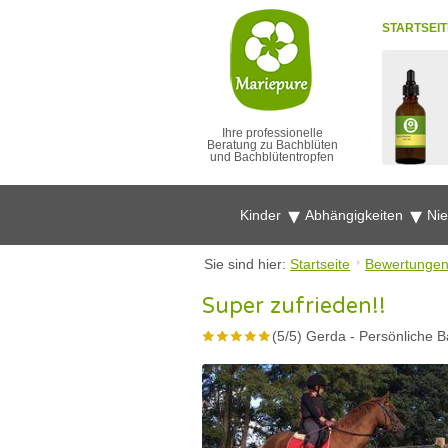
STARTSEIT
Ihre professionelle
Beratung zu Bachblüten
und Bachblütentropfen
Kinder
Abhängigkeiten
Ni
Sie sind hier:
Startseite
Bewertunge
Super zufrieden!!
(
5
/
5
)
Gerda
-
Persönliche B