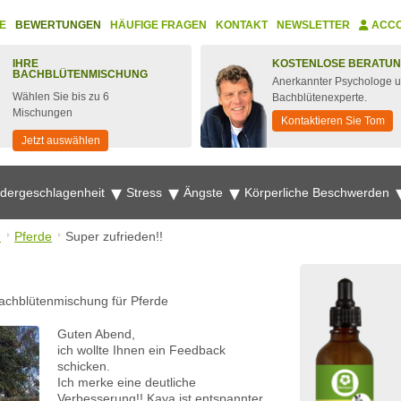
E
BEWERTUNGEN
HÄUFIGE FRAGEN
KONTAKT
NEWSLETTER
ACC
IHRE
KOSTENLOSE BERATU
BACHBLÜTENMISCHUNG
Anerkannter Psychologe 
Wählen Sie bis zu 6
Bachblütenexperte.
Mischungen
Kontaktieren Sie Tom
Jetzt auswählen
edergeschlagenheit
Stress
Ängste
Körperliche Beschwerden
n
Pferde
Super zufrieden!!
achblütenmischung für Pferde
Guten Abend,
ich wollte Ihnen ein Feedback
schicken.
Ich merke eine deutliche
Verbesserung!! Kaya ist entspannter.