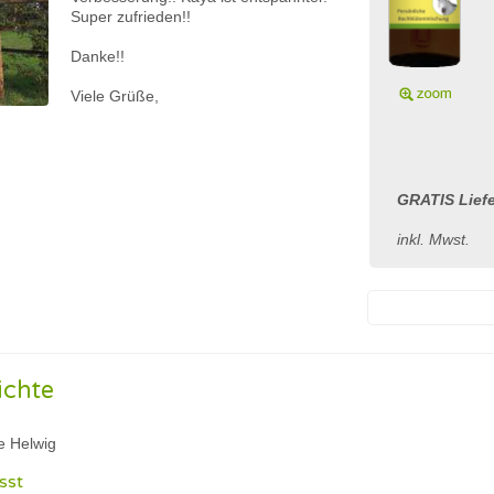
Super zufrieden!!
Danke!!
Viele Grüße,
GRATIS Lief
inkl. Mwst.
ichte
e Helwig
sst