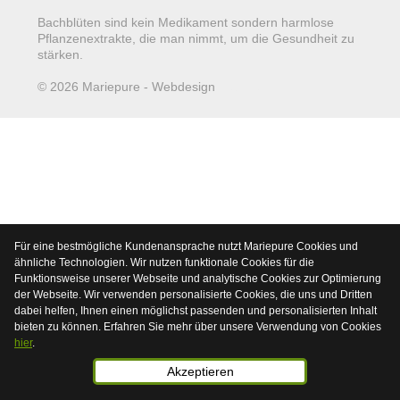
Bachblüten sind kein Medikament sondern harmlose
Pflanzenextrakte, die man nimmt, um die Gesundheit zu
stärken.
© 2026 Mariepure - Webdesign
Publi4u
Für eine bestmögliche Kundenansprache nutzt Mariepure Cookies und
ähnliche Technologien. Wir nutzen funktionale Cookies für die
Funktionsweise unserer Webseite und analytische Cookies zur Optimierung
der Webseite. Wir verwenden personalisierte Cookies, die uns und Dritten
dabei helfen, Ihnen einen möglichst passenden und personalisierten Inhalt
bieten zu können. Erfahren Sie mehr über unsere Verwendung von Cookies
hier
.
Akzeptieren